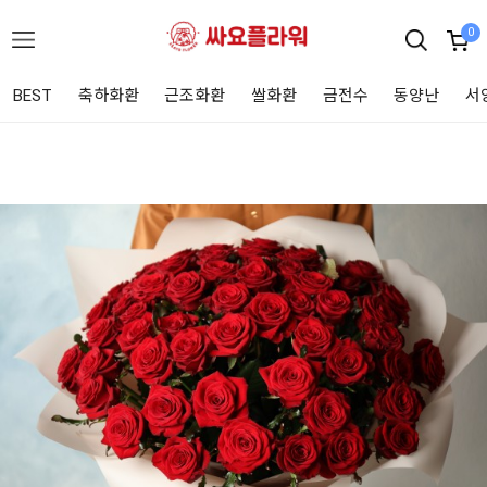
0
BEST
축하화환
근조화환
쌀화환
금전수
동양난
서