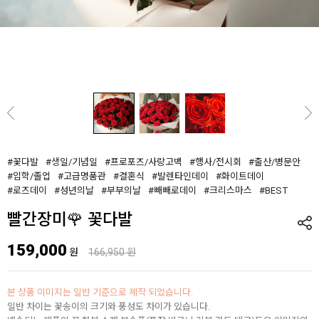
#꽃다발
#생일/기념일
#프로포즈/사랑고백
#행사/전시회
#출산/병문안
#입학/졸업
#고급명품관
#결혼식
#발렌타인데이
#화이트데이
#로즈데이
#성년의날
#부부의날
#빼빼로데이
#크리스마스
#BEST
빨간장미🌹 꽃다발
159,000
원
166,950 원
본 상품 이미지는 일반 기준으로 제작 되었습니다.
일반 차이는 꽃송이의 크기와 풍성도 차이가 있습니다.