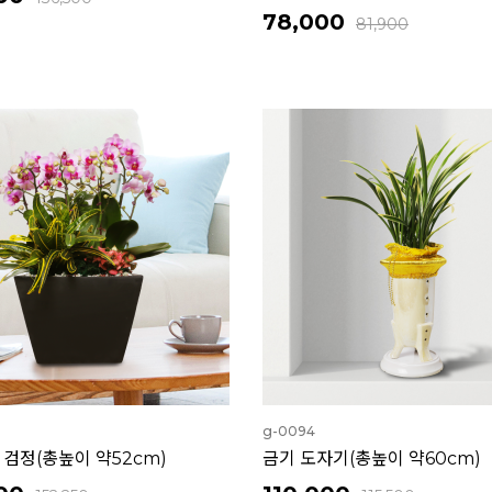
78,000
81,900
g-0094
검정(총높이 약52cm)
금기 도자기(총높이 약60cm)