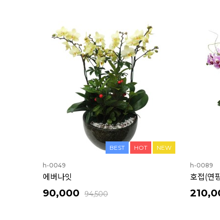
BEST
HOT
NEW
h-0049
h-0089
에버나잇
호접(연
90,000
210,0
94,500