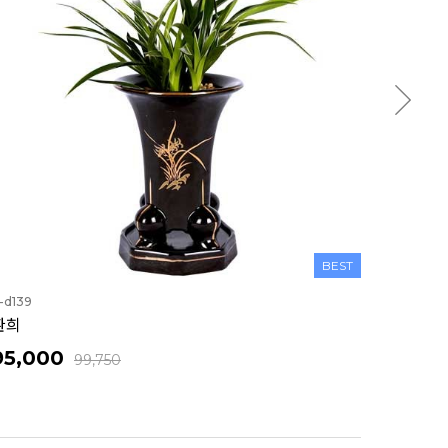
BEST
-d139
환희
95,000
99,750