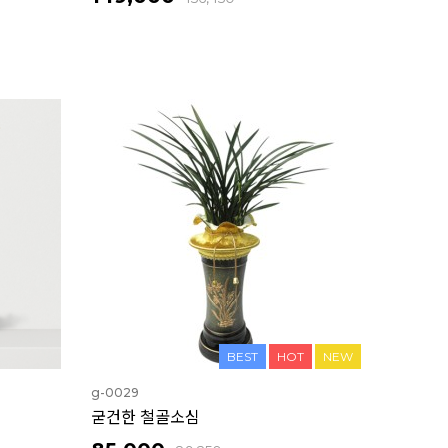
BEST
HOT
NEW
g-0029
굳건한 철골소심