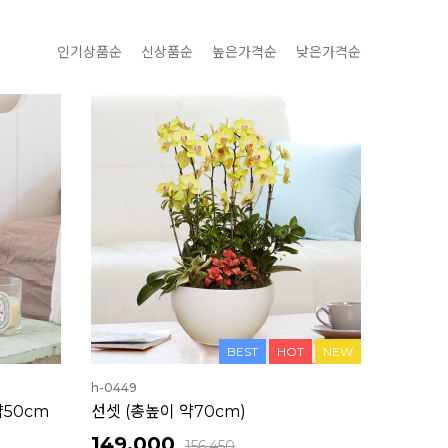
인기상품순
신상품순
높은가격순
낮은가격순
BEST
HOT
NEW
h-0449
50cm
선셋 (총높이 약70cm)
149,000
156,450