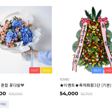
HOT
NEW
BEST
HO
1O56D
 혼합 꽃다발💙
★이벤트★축하화환3단 (기본)
00
54,000
105,000
56,700
부배송