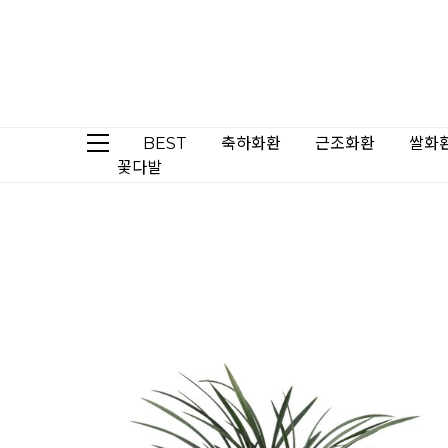
BEST
축하화환
근조화환
쌀화
꽃다발