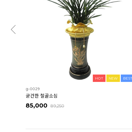
HOT
NEW
BES
g-0029
굳건한 철골소심
85,000
89,250