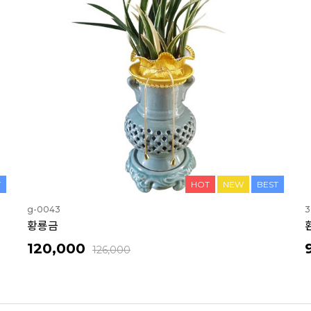
T
HOT
NEW
BEST
g-0043
3
황룡금
120,000
126,000