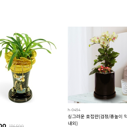
h-0454
싱그러운 호접란(검정/총높이 약
내외)
00
136,500