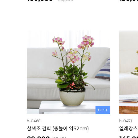
BEST
h-0468
h-0471
삼색조 검회 (총높이 약52cm)
엘레강스 