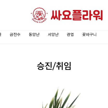
환
금전수
동양난
서양난
관엽
꽃바구니
승진/취임