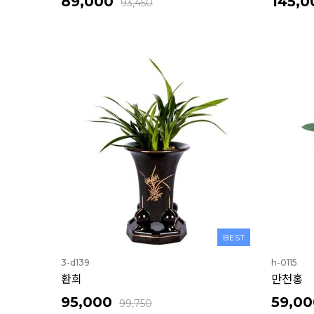
89,000
145,0
93,450
BEST
3-d139
h-0115
환희
만천홍
95,000
59,00
99,750