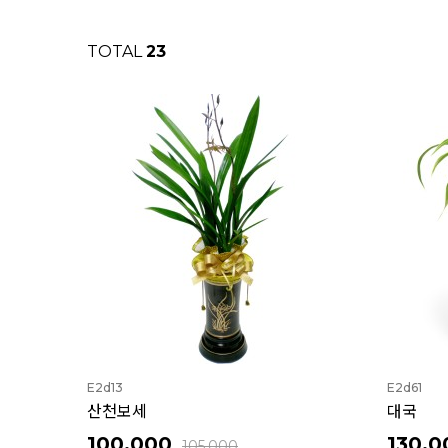
TOTAL
23
E2d13
E2d61
산천보세
대국
100,000
130,0
105,000