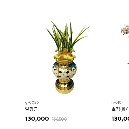
g-0026
h-0101
일향금
호접(화
130,000
130,0
136,500