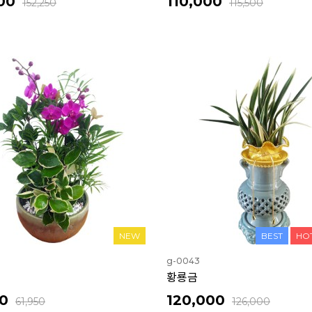
00
110,000
152,250
115,500
NEW
BEST
HO
g-0043
황룡금
0
120,000
61,950
126,000