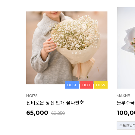
BEST
HOT
NEW
HGI7S
MAKNB
신비로운 당신 안개 꽃다발💐
블루수국
65,000
100,0
68,250
수도권일