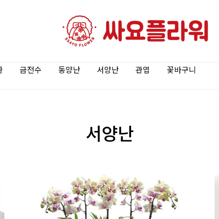
환
금전수
동양난
서양난
관엽
꽃바구니
서양난