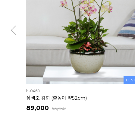
BES
h-0468
삼색조 검회 (총높이 약52cm)
89,000
93,450