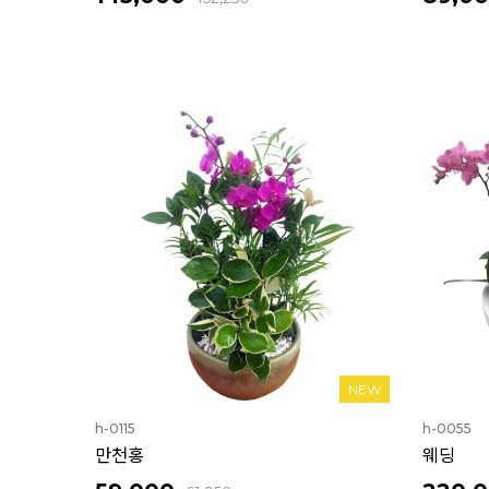
NEW
h-0115
h-0055
만천홍
웨딩