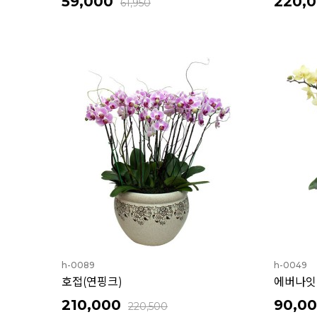
59,000
220,
61,950
h-0089
h-0049
호접(연핑크)
에버나잇
210,000
90,0
220,500