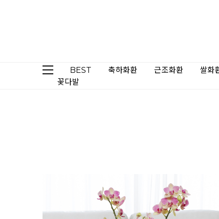
BEST
축하화환
근조화환
쌀화
꽃다발