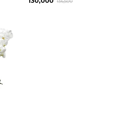
130,000
136,500