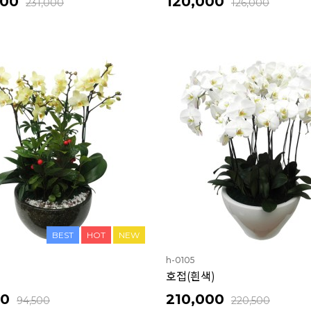
000
120,000
231,000
126,000
BEST
HOT
NEW
h-0105
호접(흰색)
00
210,000
94,500
220,500