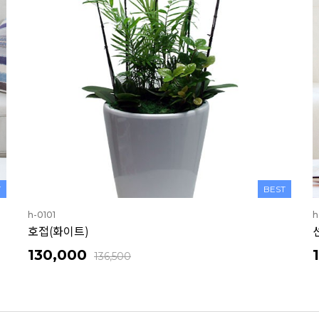
T
BEST
h-0101
h
호접(화이트)
130,000
136,500