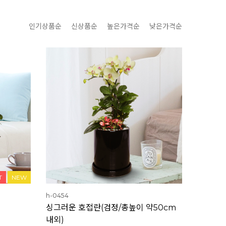
인기상품순
신상품순
높은가격순
낮은가격순
T
NEW
h-0454
싱그러운 호접란(검정/총높이 약50cm
내외)