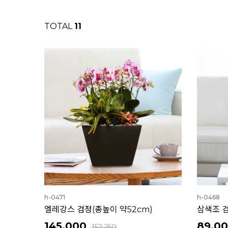
TOTAL
11
h-0471
h-0468
엘레강스 검정(총높이 약52cm)
삼색조 검
145,000
89,0
152,250