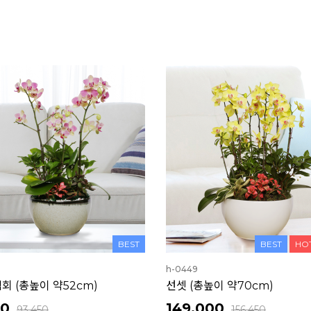
BEST
BEST
HO
h-0449
회 (총높이 약52cm)
선셋 (총높이 약70cm)
00
149,000
93,450
156,450