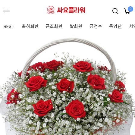
0
BEST
축하화환
근조화환
쌀화환
금전수
동양난
서