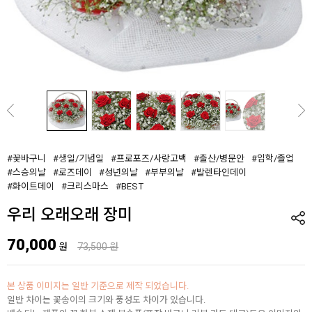
#꽃바구니
#생일/기념일
#프로포즈/사랑고백
#출산/병문안
#입학/졸업
#스승의날
#로즈데이
#성년의날
#부부의날
#발렌타인데이
#화이트데이
#크리스마스
#BEST
우리 오래오래 장미
70,000
원
73,500 원
본 상품 이미지는 일반 기준으로 제작 되었습니다.
일반 차이는 꽃송이의 크기와 풍성도 차이가 있습니다.