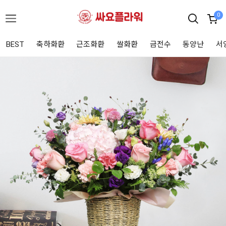
0
BEST
축하화환
근조화환
쌀화환
금전수
동양난
서