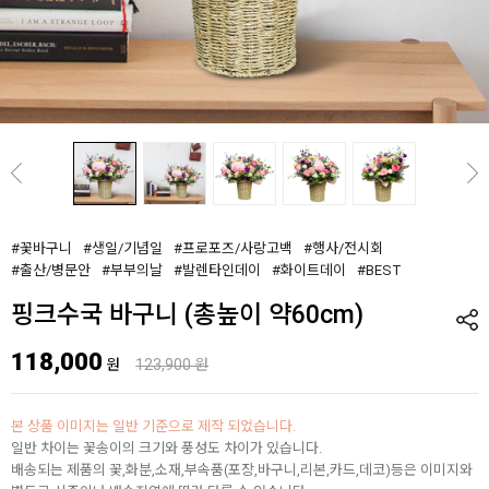
#꽃바구니
#생일/기념일
#프로포즈/사랑고백
#행사/전시회
#출산/병문안
#부부의날
#발렌타인데이
#화이트데이
#BEST
핑크수국 바구니 (총높이 약60cm)
118,000
원
123,900 원
본 상품 이미지는 일반 기준으로 제작 되었습니다.
일반 차이는 꽃송이의 크기와 풍성도 차이가 있습니다.
배송되는 제품의 꽃,화분,소재,부속품(포장,바구니,리본,카드,데코)등은 이미지와