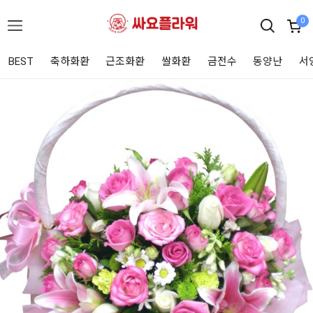
0
BEST
축하화환
근조화환
쌀화환
금전수
동양난
서