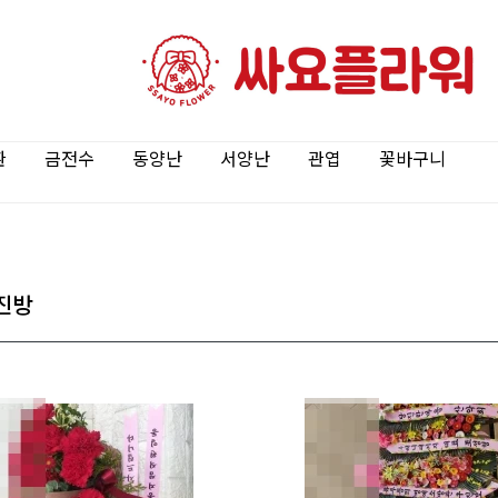
환
금전수
동양난
서양난
관엽
꽃바구니
진방