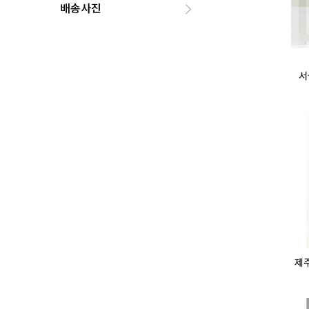
배송사진
서
제