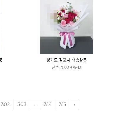
품
경기도 김포시 배송상품
전** 2023-05-13
302
303
...
314
315
›