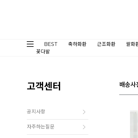
BEST
축하화환
근조화환
쌀화
꽃다발
고객센터
배송사
공지사항
자주하는질문