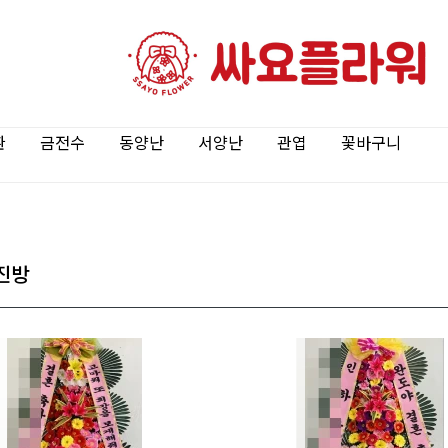
환
금전수
동양난
서양난
관엽
꽃바구니
진방