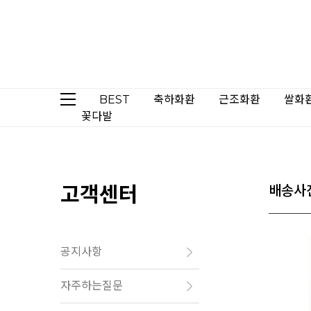
BEST
축하화환
근조화환
쌀화
꽃다발
고객센터
배송사
공지사항
자주하는질문