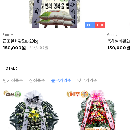
BEST
HOT
f-0012
f-0007
근조쌀화환5호-20kg
축하쌀화환2호
150,000원
157,500원
150,000
TOTAL 6
인기상품순
신상품순
높은가격순
낮은가격순