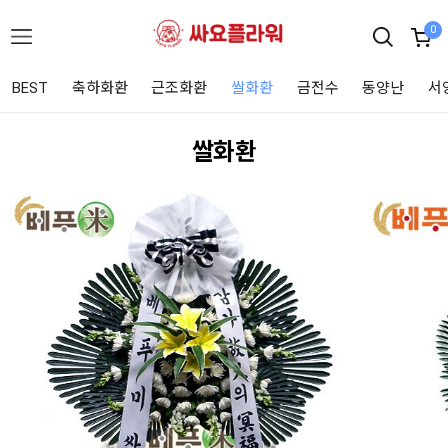
0
BEST
축하화환
근조화환
쌀화환
금전수
동양난
서
쌀화환