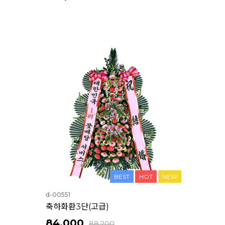
BEST
HOT
NEW
d-00551
축하화환3단(고급)
84,000
88,200