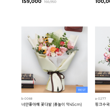
159,000
100,0
166,950
BEST
b-0068
a-0277
너만좋아해 꽃다발 (총높이 약45cm)
핑크수국 