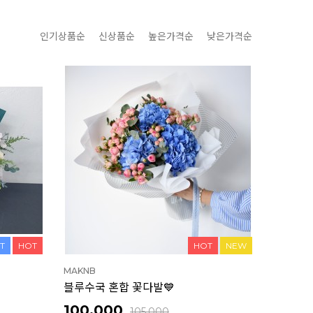
인기상품순
신상품순
높은가격순
낮은가격순
T
HOT
HOT
NEW
MAKNB
블루수국 혼합 꽃다발💙
100,000
105,000