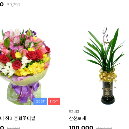
00
89,250
BEST
HOT
E2d13
나 장미혼합꽃다발
산천보세
00
100,000
93,450
105,000