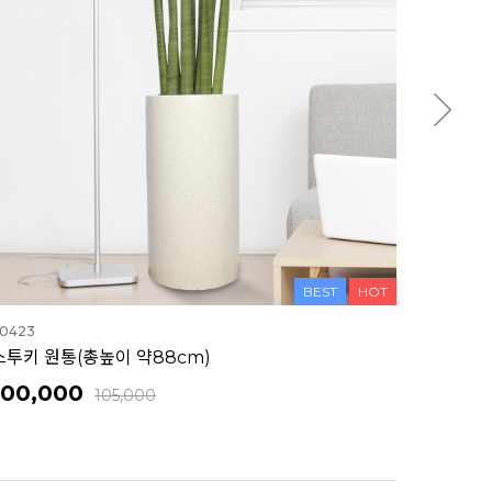
BEST
HOT
NEW
-0498
떡갈고무나무 (총높이 약70cm) - 나무받침 별도
85,000
89,250